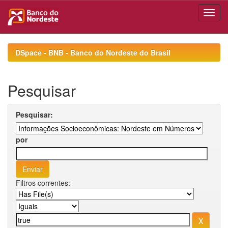
Skip
navigation
DSpace - BNB - Banco do Nordeste do Brasil
Pesquisar
Pesquisar:
por
Filtros correntes: