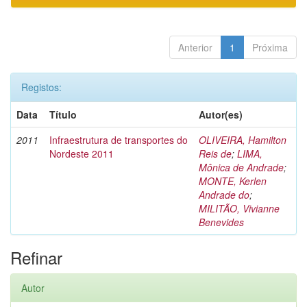
Anterior
1
Próxima
Registos:
Data
Título
Autor(es)
2011
Infraestrutura de transportes do
OLIVEIRA, Hamilton
Nordeste 2011
Reis de
;
LIMA,
Mônica de Andrade
;
MONTE, Kerlen
Andrade do
;
MILITÃO, Vivianne
Benevides
Refinar
Autor