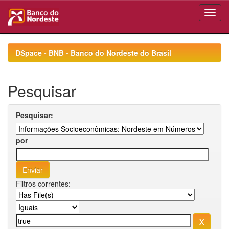
Skip
navigation
DSpace - BNB - Banco do Nordeste do Brasil
Pesquisar
Pesquisar:
por
Filtros correntes: