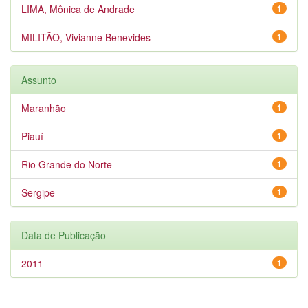
LIMA, Mônica de Andrade
1
MILITÃO, Vivianne Benevides
1
Assunto
Maranhão
1
Piauí
1
Rio Grande do Norte
1
Sergipe
1
Data de Publicação
2011
1