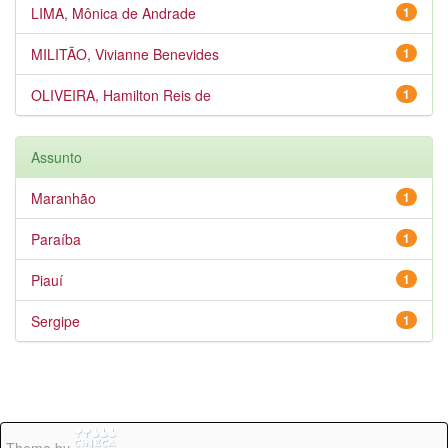
LIMA, Mônica de Andrade
1
MILITÃO, Vivianne Benevides
1
OLIVEIRA, Hamilton Reis de
1
Assunto
Maranhão
1
Paraíba
1
Piauí
1
Sergipe
1