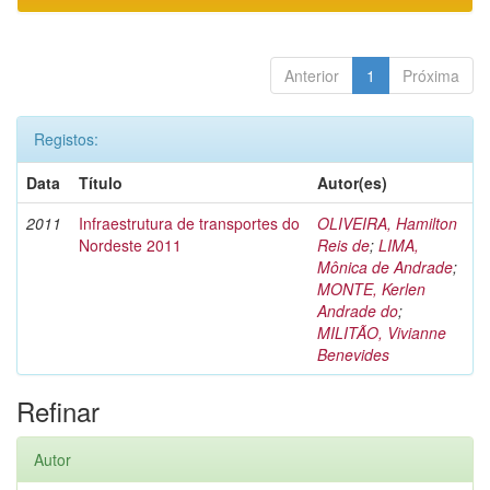
Anterior
1
Próxima
Registos:
Data
Título
Autor(es)
2011
Infraestrutura de transportes do
OLIVEIRA, Hamilton
Nordeste 2011
Reis de
;
LIMA,
Mônica de Andrade
;
MONTE, Kerlen
Andrade do
;
MILITÃO, Vivianne
Benevides
Refinar
Autor