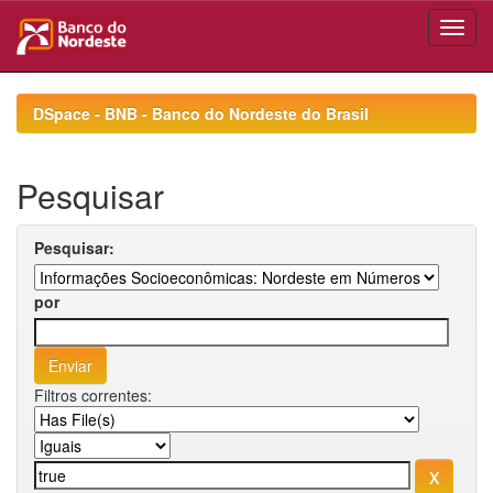
Skip
navigation
DSpace - BNB - Banco do Nordeste do Brasil
Pesquisar
Pesquisar:
por
Filtros correntes: