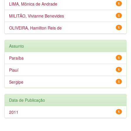
LIMA, Mônica de Andrade
1
MILITÃO, Vivianne Benevides
1
OLIVEIRA, Hamilton Reis de
1
Assunto
Paraíba
1
Piauí
1
Sergipe
1
Data de Publicação
2011
1