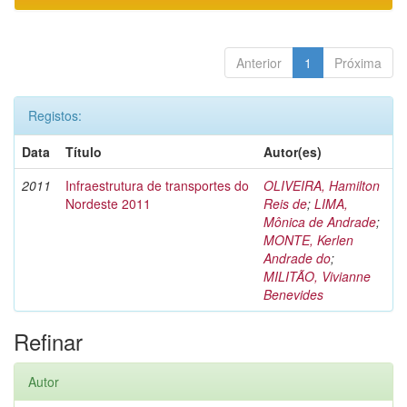
Anterior
1
Próxima
Registos:
Data
Título
Autor(es)
2011
Infraestrutura de transportes do
OLIVEIRA, Hamilton
Nordeste 2011
Reis de
;
LIMA,
Mônica de Andrade
;
MONTE, Kerlen
Andrade do
;
MILITÃO, Vivianne
Benevides
Refinar
Autor