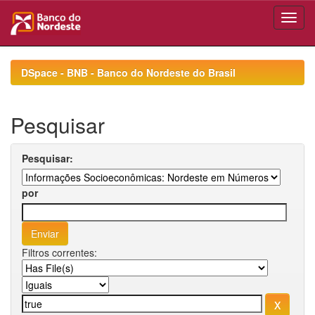
Skip
navigation
DSpace - BNB - Banco do Nordeste do Brasil
Pesquisar
Pesquisar:
por
Filtros correntes: