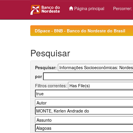
Página principal
Percorrer
Skip
navigation
DSpace - BNB - Banco do Nordeste do Brasil
Pesquisar
Pesquisar:
por
Filtros correntes: