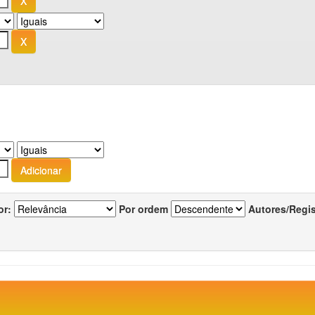
or:
Por ordem
Autores/Regi