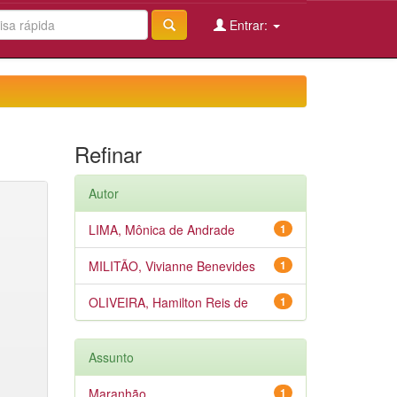
Entrar:
Refinar
Autor
LIMA, Mônica de Andrade
1
MILITÃO, Vivianne Benevides
1
OLIVEIRA, Hamilton Reis de
1
Assunto
Maranhão
1