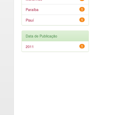
Paraíba
1
Piauí
1
Data de Publicação
2011
1