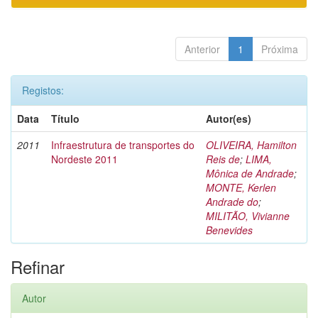
Anterior
1
Próxima
Registos:
Data
Título
Autor(es)
2011
Infraestrutura de transportes do
OLIVEIRA, Hamilton
Nordeste 2011
Reis de
;
LIMA,
Mônica de Andrade
;
MONTE, Kerlen
Andrade do
;
MILITÃO, Vivianne
Benevides
Refinar
Autor