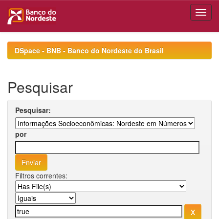
Skip
navigation
DSpace - BNB - Banco do Nordeste do Brasil
Pesquisar
Pesquisar:
por
Filtros correntes: