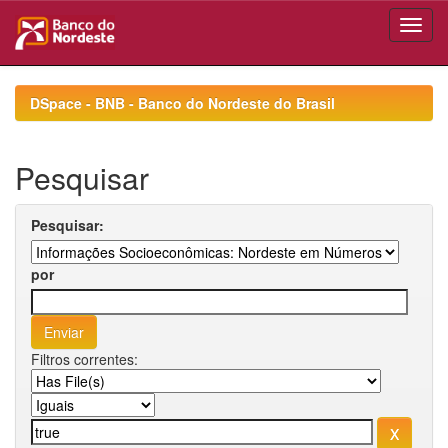
Skip
navigation
DSpace - BNB - Banco do Nordeste do Brasil
Pesquisar
Pesquisar:
por
Filtros correntes: