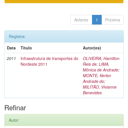
Anterior
1
Próxima
Registos:
Data
Título
Autor(es)
2011
Infraestrutura de transportes do
OLIVEIRA, Hamilton
Nordeste 2011
Reis de
;
LIMA,
Mônica de Andrade
;
MONTE, Kerlen
Andrade do
;
MILITÃO, Vivianne
Benevides
Refinar
Autor