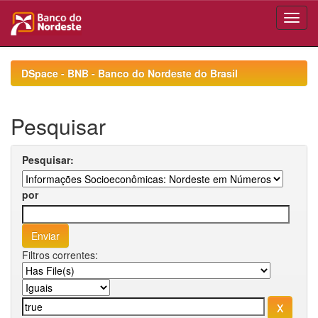
Skip
navigation
DSpace - BNB - Banco do Nordeste do Brasil
Pesquisar
Pesquisar:
por
Filtros correntes: