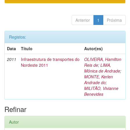
Anterior
1
Próxima
Registos:
Data
Título
Autor(es)
2011
Infraestrutura de transportes do
OLIVEIRA, Hamilton
Nordeste 2011
Reis de
;
LIMA,
Mônica de Andrade
;
MONTE, Kerlen
Andrade do
;
MILITÃO, Vivianne
Benevides
Refinar
Autor