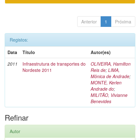
Anterior
1
Próxima
Registos:
Data
Título
Autor(es)
2011
Infraestrutura de transportes do
OLIVEIRA, Hamilton
Nordeste 2011
Reis de
;
LIMA,
Mônica de Andrade
;
MONTE, Kerlen
Andrade do
;
MILITÃO, Vivianne
Benevides
Refinar
Autor