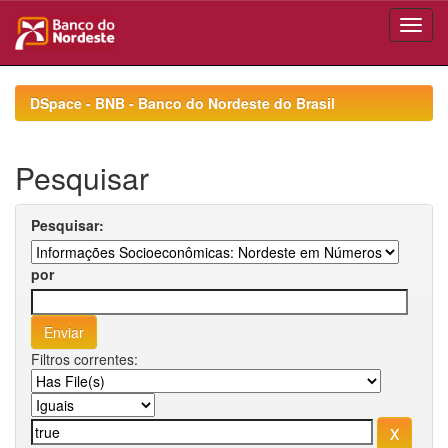
Skip
navigation
DSpace - BNB - Banco do Nordeste do Brasil
Pesquisar
Pesquisar:
por
Filtros correntes: