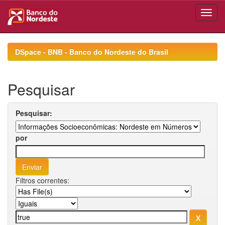
Skip
navigation
DSpace - BNB - Banco do Nordeste do Brasil
Pesquisar
Pesquisar:
por
Filtros correntes: