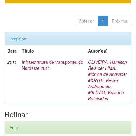
Anterior
1
Próxima
Registos:
Data
Título
Autor(es)
2011
Infraestrutura de transportes do
OLIVEIRA, Hamilton
Nordeste 2011
Reis de
;
LIMA,
Mônica de Andrade
;
MONTE, Kerlen
Andrade do
;
MILITÃO, Vivianne
Benevides
Refinar
Autor