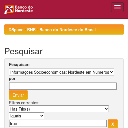
Skip
navigation
DSpace - BNB - Banco do Nordeste do Brasil
Pesquisar
Pesquisar:
por
Filtros correntes: