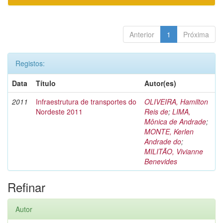
Anterior
1
Próxima
Registos:
Data
Título
Autor(es)
2011
Infraestrutura de transportes do
OLIVEIRA, Hamilton
Nordeste 2011
Reis de
;
LIMA,
Mônica de Andrade
;
MONTE, Kerlen
Andrade do
;
MILITÃO, Vivianne
Benevides
Refinar
Autor