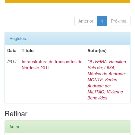
Anterior
1
Próxima
Registos:
Data
Título
Autor(es)
2011
Infraestrutura de transportes do
OLIVEIRA, Hamilton
Nordeste 2011
Reis de
;
LIMA,
Mônica de Andrade
;
MONTE, Kerlen
Andrade do
;
MILITÃO, Vivianne
Benevides
Refinar
Autor