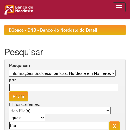
Skip
navigation
DSpace - BNB - Banco do Nordeste do Brasil
Pesquisar
Pesquisar:
por
Filtros correntes: