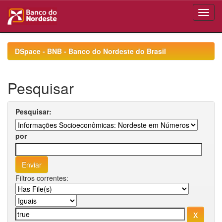
Skip
navigation
DSpace - BNB - Banco do Nordeste do Brasil
Pesquisar
Pesquisar:
por
Filtros correntes: