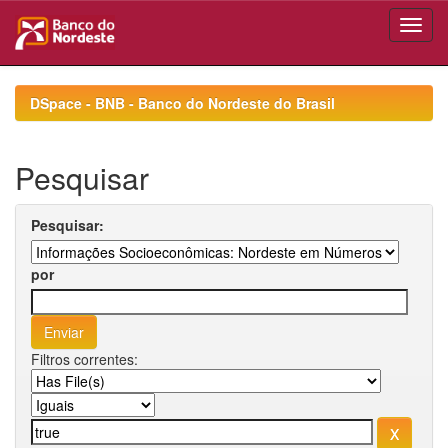
Skip
navigation
DSpace - BNB - Banco do Nordeste do Brasil
Pesquisar
Pesquisar:
por
Filtros correntes: