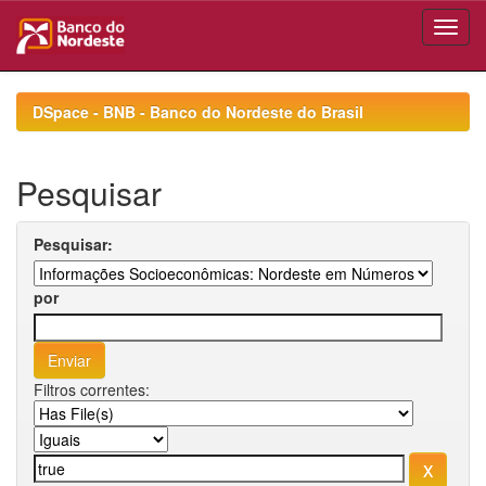
Skip
navigation
DSpace - BNB - Banco do Nordeste do Brasil
Pesquisar
Pesquisar:
por
Filtros correntes: