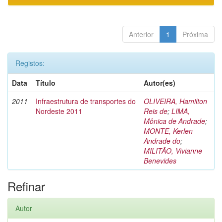
Anterior
1
Próxima
Registos:
Data
Título
Autor(es)
2011
Infraestrutura de transportes do
OLIVEIRA, Hamilton
Nordeste 2011
Reis de
;
LIMA,
Mônica de Andrade
;
MONTE, Kerlen
Andrade do
;
MILITÃO, Vivianne
Benevides
Refinar
Autor