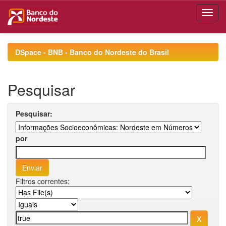
Skip
navigation
DSpace - BNB - Banco do Nordeste do Brasil
Pesquisar
Pesquisar:
por
Filtros correntes: