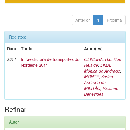
Anterior
1
Próxima
Registos:
Data
Título
Autor(es)
2011
Infraestrutura de transportes do
OLIVEIRA, Hamilton
Nordeste 2011
Reis de
;
LIMA,
Mônica de Andrade
;
MONTE, Kerlen
Andrade do
;
MILITÃO, Vivianne
Benevides
Refinar
Autor