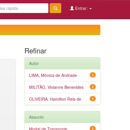
Entrar:
Refinar
Autor
LIMA, Mônica de Andrade
1
MILITÃO, Vivianne Benevides
1
OLIVEIRA, Hamilton Reis de
1
Assunto
Modal de Transporte
1