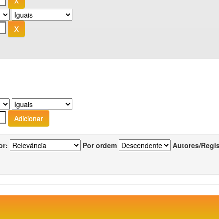
or:
Por ordem
Autores/Regi