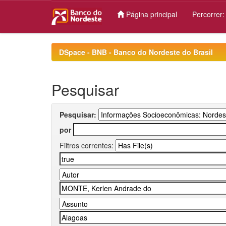
Página principal
Percorrer
Skip
navigation
DSpace - BNB - Banco do Nordeste do Brasil
Pesquisar
Pesquisar:
por
Filtros correntes: