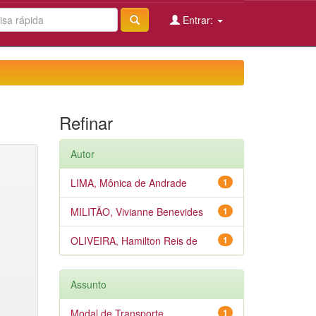
Entrar:
Refinar
Autor
LIMA, Mônica de Andrade
1
MILITÃO, Vivianne Benevides
1
OLIVEIRA, Hamilton Reis de
1
Assunto
Modal de Transporte
1