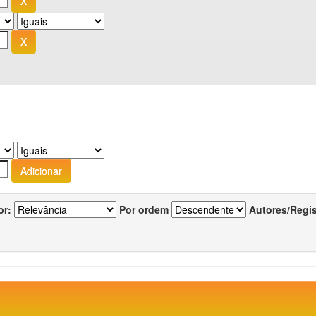
or:
Por ordem
Autores/Regi