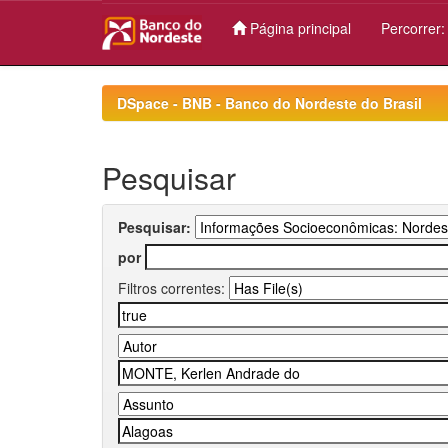
Página principal
Percorrer
Skip
navigation
DSpace - BNB - Banco do Nordeste do Brasil
Pesquisar
Pesquisar:
por
Filtros correntes: