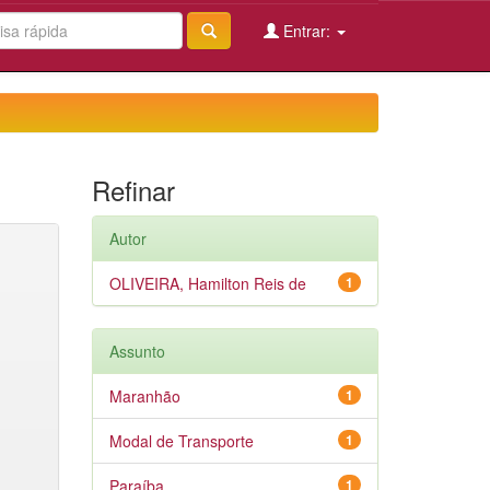
Entrar:
Refinar
Autor
OLIVEIRA, Hamilton Reis de
1
Assunto
Maranhão
1
Modal de Transporte
1
Paraíba
1