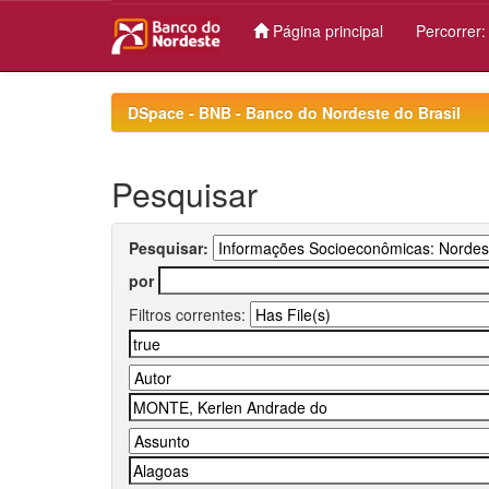
Página principal
Percorrer
Skip
navigation
DSpace - BNB - Banco do Nordeste do Brasil
Pesquisar
Pesquisar:
por
Filtros correntes: