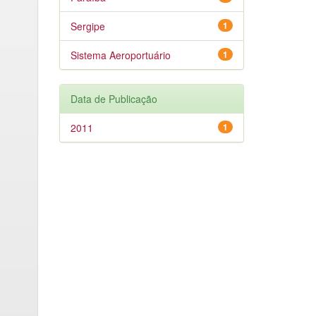
Sergipe
1
Sistema Aeroportuário
1
Data de Publicação
2011
1