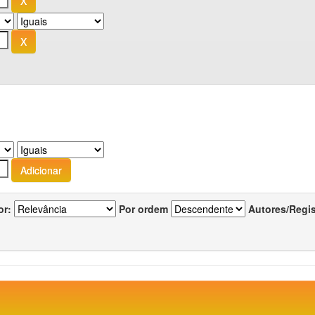
or:
Por ordem
Autores/Regi