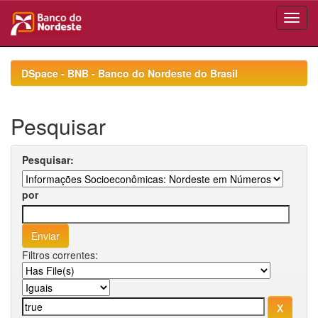
Skip
navigation
DSpace - BNB - Banco do Nordeste do Brasil
Pesquisar
Pesquisar:
por
Filtros correntes: