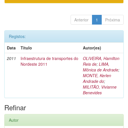
Anterior
1
Próxima
Registos:
Data
Título
Autor(es)
2011
Infraestrutura de transportes do
OLIVEIRA, Hamilton
Nordeste 2011
Reis de
;
LIMA,
Mônica de Andrade
;
MONTE, Kerlen
Andrade do
;
MILITÃO, Vivianne
Benevides
Refinar
Autor