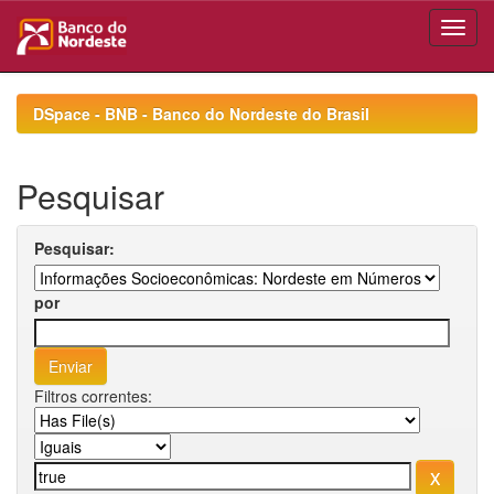
Skip
navigation
DSpace - BNB - Banco do Nordeste do Brasil
Pesquisar
Pesquisar:
por
Filtros correntes: