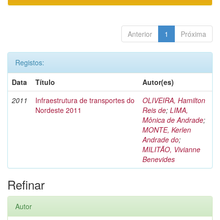
Anterior
1
Próxima
Registos:
Data
Título
Autor(es)
2011
Infraestrutura de transportes do
OLIVEIRA, Hamilton
Nordeste 2011
Reis de
;
LIMA,
Mônica de Andrade
;
MONTE, Kerlen
Andrade do
;
MILITÃO, Vivianne
Benevides
Refinar
Autor