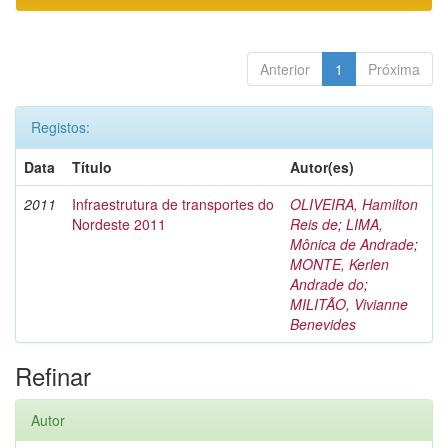
Anterior
1
Próxima
Registos:
Data
Título
Autor(es)
2011
Infraestrutura de transportes do
OLIVEIRA, Hamilton
Nordeste 2011
Reis de
;
LIMA,
Mônica de Andrade
;
MONTE, Kerlen
Andrade do
;
MILITÃO, Vivianne
Benevides
Refinar
Autor