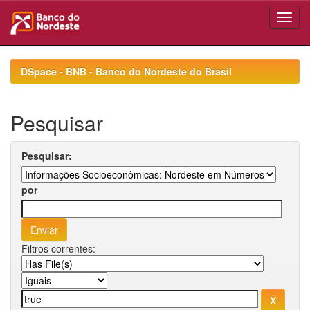
Skip
navigation
DSpace - BNB - Banco do Nordeste do Brasil
Pesquisar
Pesquisar:
por
Filtros correntes: