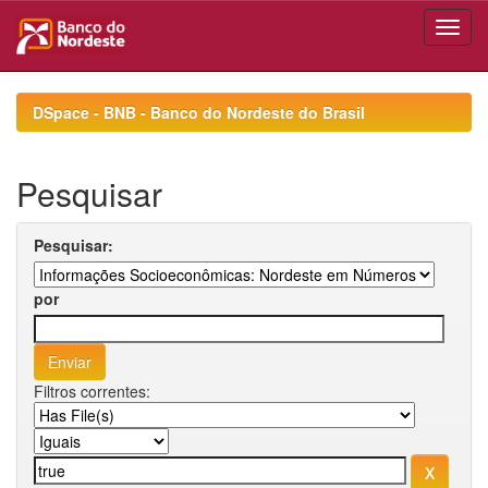
Skip
navigation
DSpace - BNB - Banco do Nordeste do Brasil
Pesquisar
Pesquisar:
por
Filtros correntes: