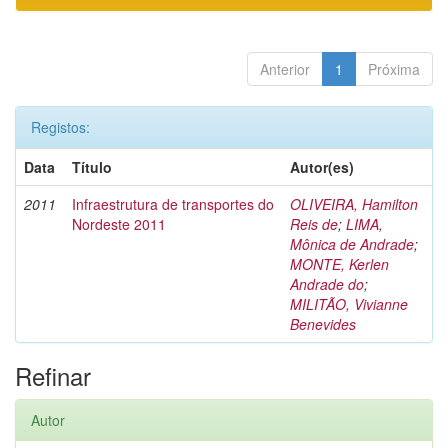
Anterior
1
Próxima
Registos:
Data
Título
Autor(es)
2011
Infraestrutura de transportes do
OLIVEIRA, Hamilton
Nordeste 2011
Reis de
;
LIMA,
Mônica de Andrade
;
MONTE, Kerlen
Andrade do
;
MILITÃO, Vivianne
Benevides
Refinar
Autor