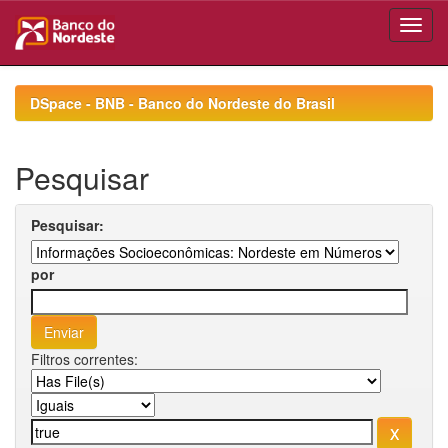
Skip
navigation
DSpace - BNB - Banco do Nordeste do Brasil
Pesquisar
Pesquisar:
por
Filtros correntes: