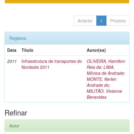
Anterior
1
Próxima
Registos:
Data
Título
Autor(es)
2011
Infraestrutura de transportes do
OLIVEIRA, Hamilton
Nordeste 2011
Reis de
;
LIMA,
Mônica de Andrade
;
MONTE, Kerlen
Andrade do
;
MILITÃO, Vivianne
Benevides
Refinar
Autor