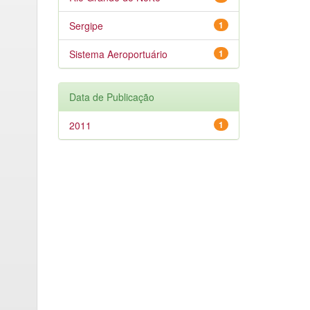
Sergipe
1
Sistema Aeroportuário
1
Data de Publicação
2011
1