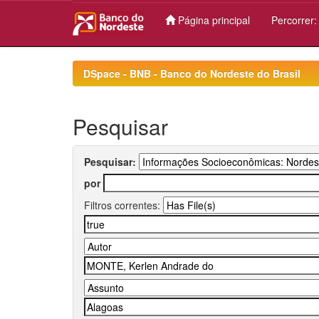
Página principal
Percorrer
Skip
navigation
DSpace - BNB - Banco do Nordeste do Brasil
Pesquisar
Pesquisar:
por
Filtros correntes: