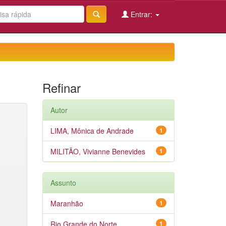
Entrar:
Refinar
Autor
LIMA, Mônica de Andrade
1
MILITÃO, Vivianne Benevides
1
Assunto
Maranhão
1
Rio Grande do Norte
1