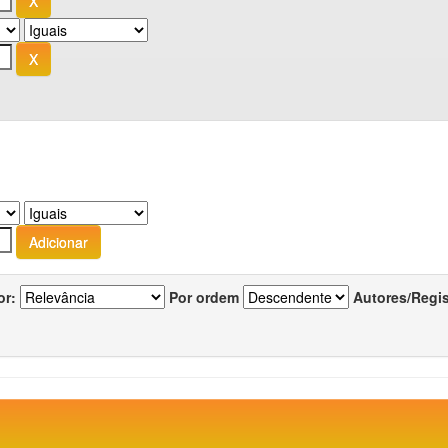
or:
Por ordem
Autores/Regi