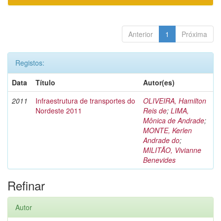
Anterior
1
Próxima
Registos:
Data
Título
Autor(es)
2011
Infraestrutura de transportes do
OLIVEIRA, Hamilton
Nordeste 2011
Reis de
;
LIMA,
Mônica de Andrade
;
MONTE, Kerlen
Andrade do
;
MILITÃO, Vivianne
Benevides
Refinar
Autor