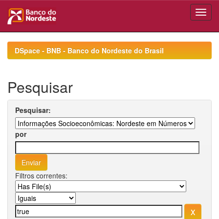
Skip
navigation
DSpace - BNB - Banco do Nordeste do Brasil
Pesquisar
Pesquisar:
por
Filtros correntes: