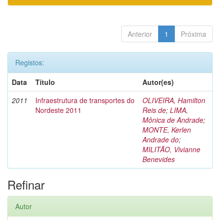
Anterior
1
Próxima
Registos:
Data
Título
Autor(es)
2011
Infraestrutura de transportes do
OLIVEIRA, Hamilton
Nordeste 2011
Reis de
;
LIMA,
Mônica de Andrade
;
MONTE, Kerlen
Andrade do
;
MILITÃO, Vivianne
Benevides
Refinar
Autor