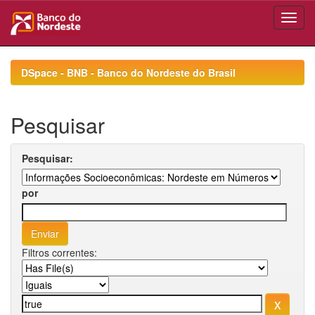
Skip
navigation
DSpace - BNB - Banco do Nordeste do Brasil
Pesquisar
Pesquisar:
por
Filtros correntes: