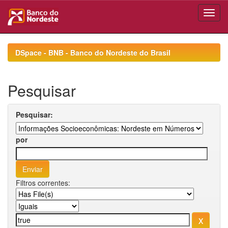
Skip
navigation
DSpace - BNB - Banco do Nordeste do Brasil
Pesquisar
Pesquisar:
por
Filtros correntes: