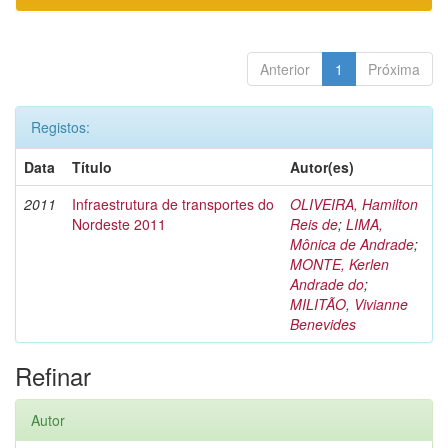
Anterior
1
Próxima
Registos:
Data
Título
Autor(es)
2011
Infraestrutura de transportes do
OLIVEIRA, Hamilton
Nordeste 2011
Reis de
;
LIMA,
Mônica de Andrade
;
MONTE, Kerlen
Andrade do
;
MILITÃO, Vivianne
Benevides
Refinar
Autor