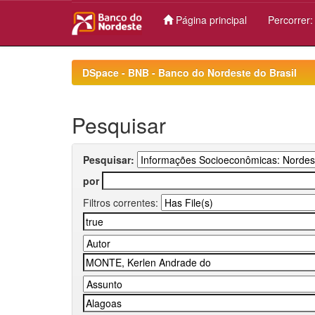
Página principal
Percorrer
Skip
navigation
DSpace - BNB - Banco do Nordeste do Brasil
Pesquisar
Pesquisar:
por
Filtros correntes: