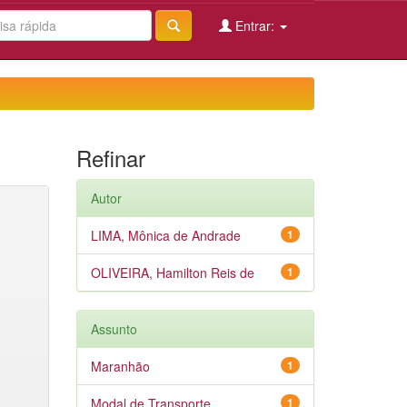
Entrar:
Refinar
Autor
LIMA, Mônica de Andrade
1
OLIVEIRA, Hamilton Reis de
1
Assunto
Maranhão
1
Modal de Transporte
1