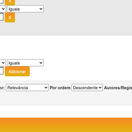
or:
Por ordem
Autores/Regi