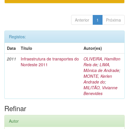
Anterior
1
Próxima
Registos:
Data
Título
Autor(es)
2011
Infraestrutura de transportes do
OLIVEIRA, Hamilton
Nordeste 2011
Reis de
;
LIMA,
Mônica de Andrade
;
MONTE, Kerlen
Andrade do
;
MILITÃO, Vivianne
Benevides
Refinar
Autor