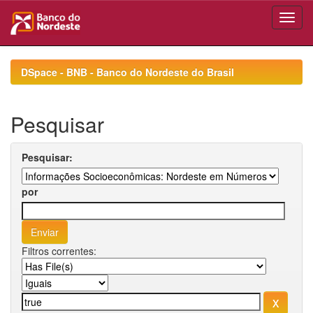
Skip
navigation
DSpace - BNB - Banco do Nordeste do Brasil
Pesquisar
Pesquisar:
por
Filtros correntes: