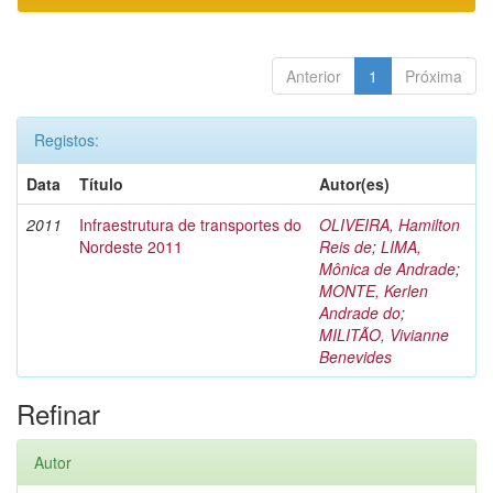
Anterior
1
Próxima
Registos:
Data
Título
Autor(es)
2011
Infraestrutura de transportes do
OLIVEIRA, Hamilton
Nordeste 2011
Reis de
;
LIMA,
Mônica de Andrade
;
MONTE, Kerlen
Andrade do
;
MILITÃO, Vivianne
Benevides
Refinar
Autor