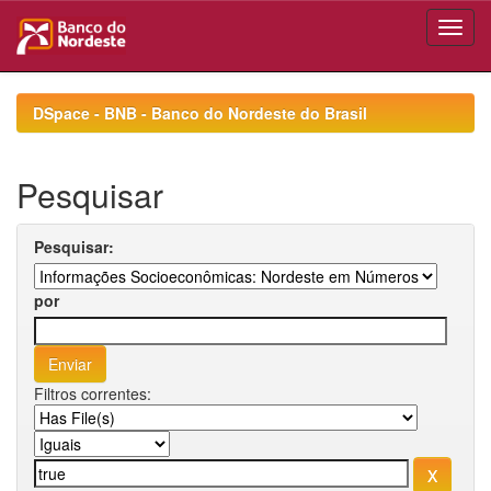
Skip
navigation
DSpace - BNB - Banco do Nordeste do Brasil
Pesquisar
Pesquisar:
por
Filtros correntes: