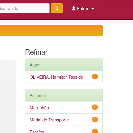
Entrar:
Refinar
Autor
OLIVEIRA, Hamilton Reis de
1
Assunto
Maranhão
1
Modal de Transporte
1
Paraíba
1