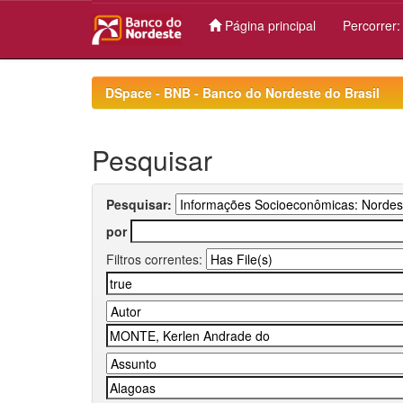
Página principal
Percorrer
Skip
navigation
DSpace - BNB - Banco do Nordeste do Brasil
Pesquisar
Pesquisar:
por
Filtros correntes: