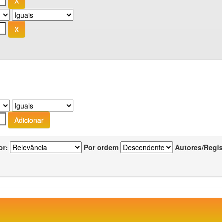
or:
Por ordem
Autores/Regi