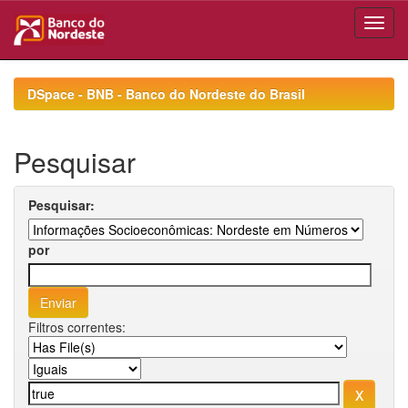
Skip
navigation
DSpace - BNB - Banco do Nordeste do Brasil
Pesquisar
Pesquisar:
por
Filtros correntes: