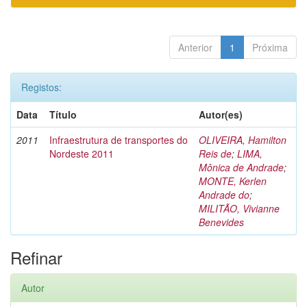
Anterior
1
Próxima
Registos:
Data
Título
Autor(es)
2011
Infraestrutura de transportes do
OLIVEIRA, Hamilton
Nordeste 2011
Reis de
;
LIMA,
Mônica de Andrade
;
MONTE, Kerlen
Andrade do
;
MILITÃO, Vivianne
Benevides
Refinar
Autor