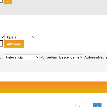
or:
Por ordem
Autores/Regi