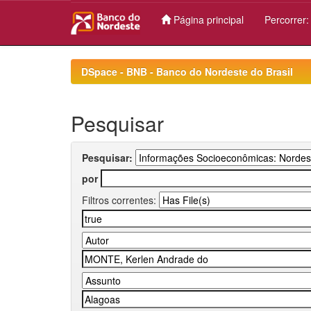
Página principal
Percorrer
Skip
navigation
DSpace - BNB - Banco do Nordeste do Brasil
Pesquisar
Pesquisar:
por
Filtros correntes: