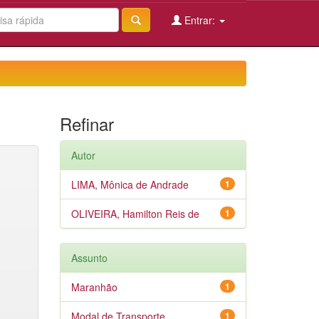
Entrar:
Refinar
Autor
LIMA, Mônica de Andrade
1
OLIVEIRA, Hamilton Reis de
1
Assunto
Maranhão
1
Modal de Transporte
1