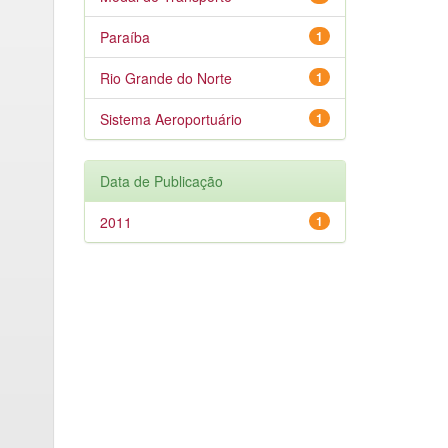
Paraíba
1
Rio Grande do Norte
1
Sistema Aeroportuário
1
Data de Publicação
2011
1