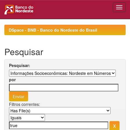
Skip
navigation
DSpace - BNB - Banco do Nordeste do Brasil
Pesquisar
Pesquisar:
por
Filtros correntes: