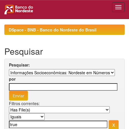
Skip
navigation
DSpace - BNB - Banco do Nordeste do Brasil
Pesquisar
Pesquisar:
por
Filtros correntes: