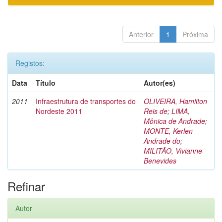
Anterior
1
Próxima
Registos:
Data
Título
Autor(es)
2011
Infraestrutura de transportes do
OLIVEIRA, Hamilton
Nordeste 2011
Reis de
;
LIMA,
Mônica de Andrade
;
MONTE, Kerlen
Andrade do
;
MILITÃO, Vivianne
Benevides
Refinar
Autor