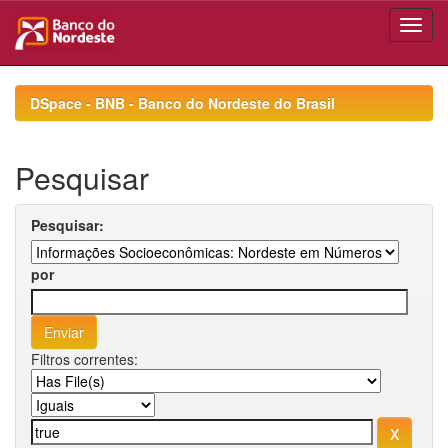
Skip
navigation
DSpace - BNB - Banco do Nordeste do Brasil
Pesquisar
Pesquisar:
por
Filtros correntes: