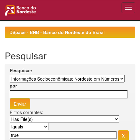
Skip
navigation
DSpace - BNB - Banco do Nordeste do Brasil
Pesquisar
Pesquisar:
por
Filtros correntes: