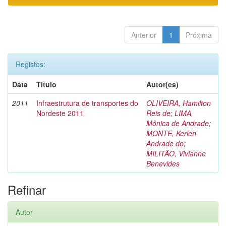
Anterior
1
Próxima
Registos:
Data
Título
Autor(es)
2011
Infraestrutura de transportes do
OLIVEIRA, Hamilton
Nordeste 2011
Reis de
;
LIMA,
Mônica de Andrade
;
MONTE, Kerlen
Andrade do
;
MILITÃO, Vivianne
Benevides
Refinar
Autor