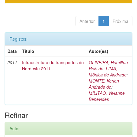
Anterior
1
Próxima
Registos:
Data
Título
Autor(es)
2011
Infraestrutura de transportes do
OLIVEIRA, Hamilton
Nordeste 2011
Reis de
;
LIMA,
Mônica de Andrade
;
MONTE, Kerlen
Andrade do
;
MILITÃO, Vivianne
Benevides
Refinar
Autor