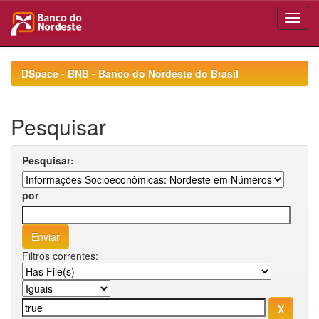
Skip
navigation
DSpace - BNB - Banco do Nordeste do Brasil
Pesquisar
Pesquisar:
por
Filtros correntes: