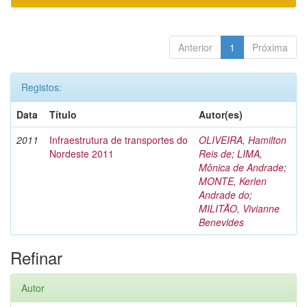
Anterior
1
Próxima
Registos:
Data
Título
Autor(es)
2011
Infraestrutura de transportes do
OLIVEIRA, Hamilton
Nordeste 2011
Reis de
;
LIMA,
Mônica de Andrade
;
MONTE, Kerlen
Andrade do
;
MILITÃO, Vivianne
Benevides
Refinar
Autor