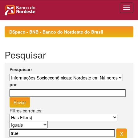
Skip
navigation
DSpace - BNB - Banco do Nordeste do Brasil
Pesquisar
Pesquisar:
por
Filtros correntes: