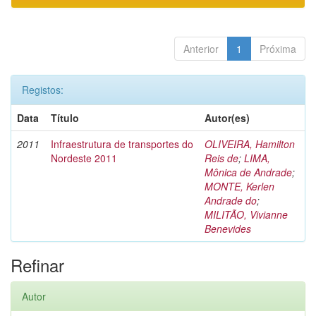
Anterior
1
Próxima
Registos:
Data
Título
Autor(es)
2011
Infraestrutura de transportes do
OLIVEIRA, Hamilton
Nordeste 2011
Reis de
;
LIMA,
Mônica de Andrade
;
MONTE, Kerlen
Andrade do
;
MILITÃO, Vivianne
Benevides
Refinar
Autor