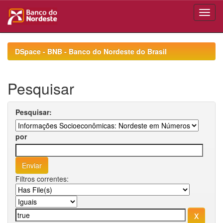
Skip
navigation
DSpace - BNB - Banco do Nordeste do Brasil
Pesquisar
Pesquisar:
por
Filtros correntes: