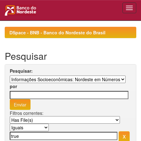
Skip
navigation
DSpace - BNB - Banco do Nordeste do Brasil
Pesquisar
Pesquisar:
por
Filtros correntes: