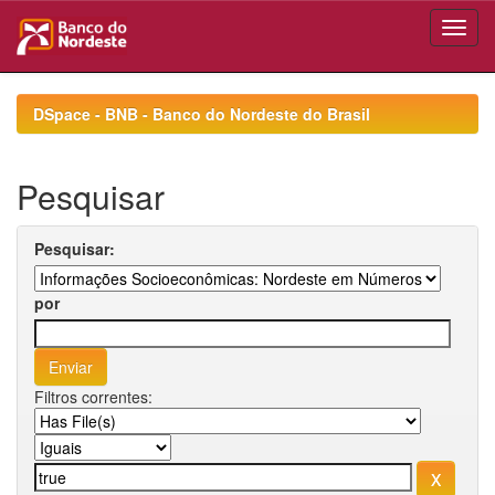
Skip
navigation
DSpace - BNB - Banco do Nordeste do Brasil
Pesquisar
Pesquisar:
por
Filtros correntes: