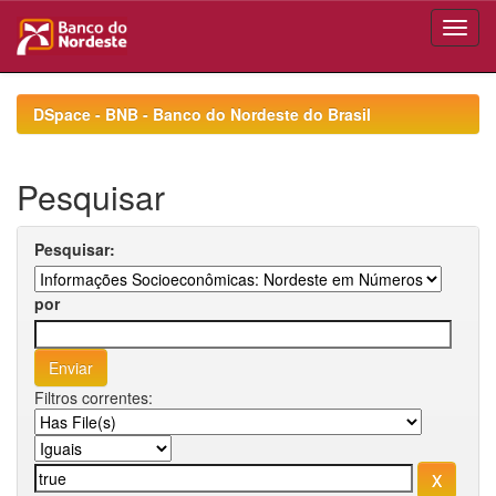
Skip
navigation
DSpace - BNB - Banco do Nordeste do Brasil
Pesquisar
Pesquisar:
por
Filtros correntes: