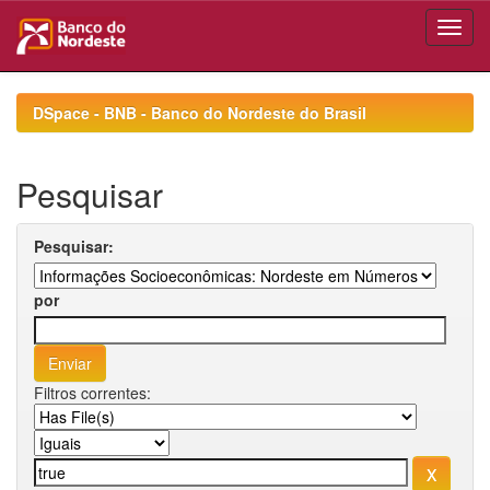
Skip
navigation
DSpace - BNB - Banco do Nordeste do Brasil
Pesquisar
Pesquisar:
por
Filtros correntes: