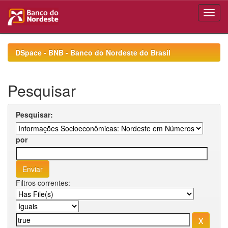
Skip
navigation
DSpace - BNB - Banco do Nordeste do Brasil
Pesquisar
Pesquisar:
por
Filtros correntes: