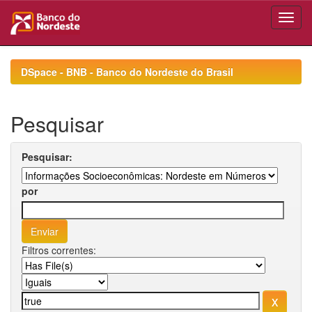
Skip
navigation
DSpace - BNB - Banco do Nordeste do Brasil
Pesquisar
Pesquisar:
por
Filtros correntes: