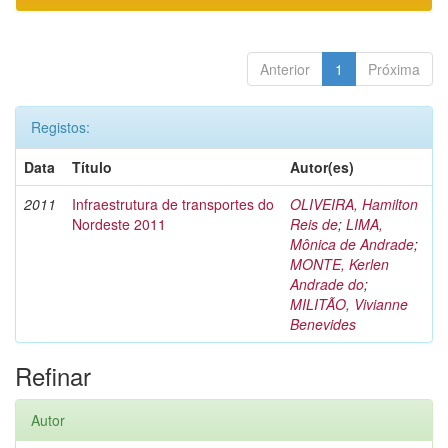
Anterior
1
Próxima
Registos:
Data
Título
Autor(es)
2011
Infraestrutura de transportes do
OLIVEIRA, Hamilton
Nordeste 2011
Reis de
;
LIMA,
Mônica de Andrade
;
MONTE, Kerlen
Andrade do
;
MILITÃO, Vivianne
Benevides
Refinar
Autor