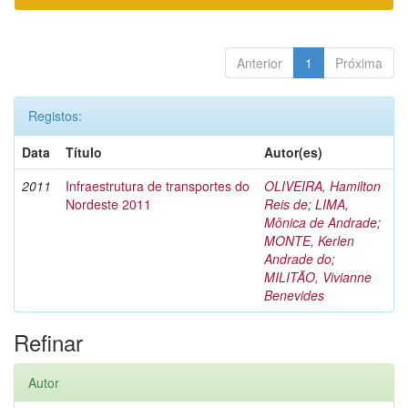
Anterior
1
Próxima
Registos:
Data
Título
Autor(es)
2011
Infraestrutura de transportes do
OLIVEIRA, Hamilton
Nordeste 2011
Reis de
;
LIMA,
Mônica de Andrade
;
MONTE, Kerlen
Andrade do
;
MILITÃO, Vivianne
Benevides
Refinar
Autor