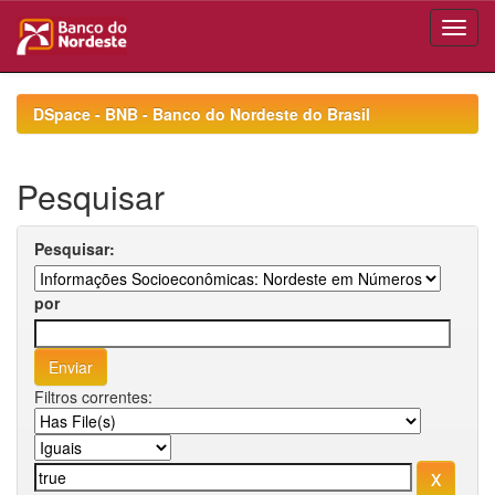
Skip
navigation
DSpace - BNB - Banco do Nordeste do Brasil
Pesquisar
Pesquisar:
por
Filtros correntes: