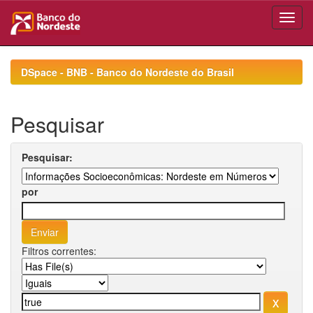
Skip
navigation
DSpace - BNB - Banco do Nordeste do Brasil
Pesquisar
Pesquisar:
por
Filtros correntes: