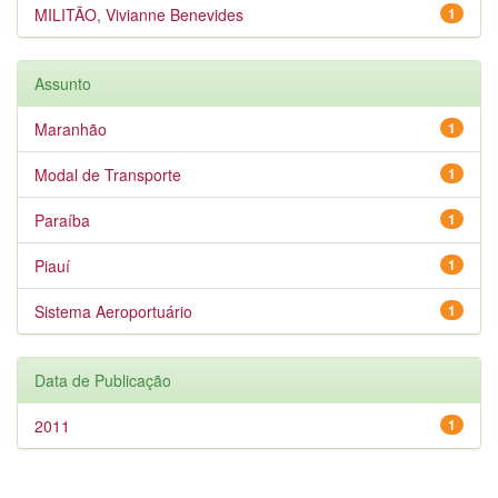
MILITÃO, Vivianne Benevides
1
Assunto
Maranhão
1
Modal de Transporte
1
Paraíba
1
Piauí
1
Sistema Aeroportuário
1
Data de Publicação
2011
1