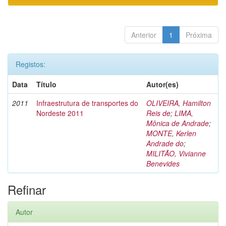
Anterior
1
Próxima
Registos:
Data
Título
Autor(es)
2011
Infraestrutura de transportes do
OLIVEIRA, Hamilton
Nordeste 2011
Reis de
;
LIMA,
Mônica de Andrade
;
MONTE, Kerlen
Andrade do
;
MILITÃO, Vivianne
Benevides
Refinar
Autor