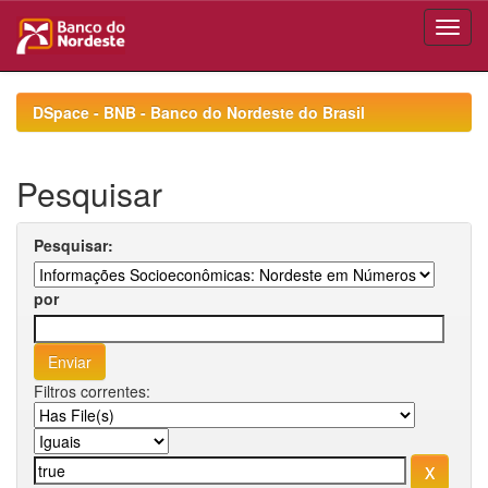
Skip
navigation
DSpace - BNB - Banco do Nordeste do Brasil
Pesquisar
Pesquisar:
por
Filtros correntes: